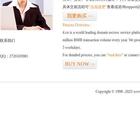
具体交易流程可
“点击这里”
查看或咨询support@
我要购买
>>
Process Overview:
4.cn is a world leading domain escrow service plat
million RMB transaction volume every year. We promi
联系我们
5 workdays.
For detailed process, you can
“visit here”
or contact
QQ：2726103981
BUY NOW
>>
Copyright © 1998 -2025 www