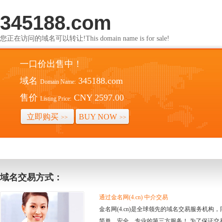
345188.com
您正在访问的域名可以转让!This domain name is for sale!
一口价出售中！
域名
345188.com
Domain Name:
售价
CNY 2597.00
Listing Price:
立即购买
BUY NOW
>>
>>
域名交易方式：
通过金名网(4.cn) 中介交易
金名网(4.cn)是全球领先的域名交易服务机
简单、安全、专业的第三方服务！ 为了保证交